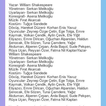
Yazar- William Shakespeare
Yönetmen- Serkan Melikoğlu
Uyarlayan- Serkan Melikoğlu
Koreografi- Asena Melikoğlu
Müzik- Fırat Akarcalı
Kostüm- Tuğçe Sarıdede
Dövüş, Hareket Düzeni- Korhan Enis Yavuz
Oyuncular- Zeynep Özge Çetin, Ege Tolga, Emre
Kaymak, Volkan Çendik, Aylin Çevik, Efe Yiğit
Eliyazıcı, Emre Dirican, Oğuzhan Alparslan, Haldun
Şenocak, Efe Sözen, Tuna Çamdere, Yağız
Akduman, Alperen Çırpan, Arda Başol, Sude Pekşen,
Rüya Uçan, Reyyan Özer, Fatma Nil KaptanYazar-
William Shakespeare
Yönetmen- Serkan Melikoğlu
Uyarlayan- Serkan Melikoğlu
Koreografi- Asena Melikoğlu
Müzik- Fırat Akarcalı
Kostüm- Tuğçe Sarıdede
Dövüş, Hareket Düzeni- Korhan Enis Yavuz
Oyuncular- Zeynep Özge Çetin, Ege Tolga, Emre
Kaymak, Volkan Çendik, Aylin Çevik, Efe Yiğit
Eliyazıcı, Emre Dirican, Oğuzhan Alparslan, Haldun
Şenocak, Efe Sözen, Tuna Çamdere, Yağız
Akduman, Alperen Çırpan, Arda Başol, Sude Pekşen,
Rüya Uçan, Reyyan Özer, Fatma Nil Kaptan