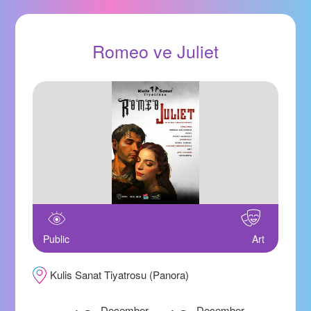
Romeo ve Juliet
Public
Art
Kulis Sanat Tiyatrosu (Panora)
December
December