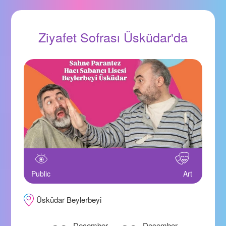
Ziyafet Sofrası Üsküdar'da
Public
Art
Üsküdar Beylerbeyi
December
December