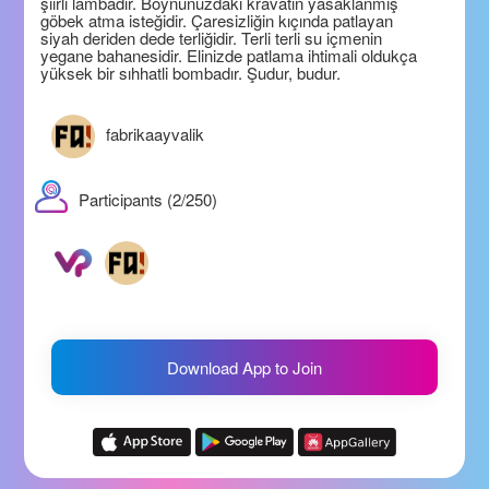
şiirli lambadır. Boynunuzdaki kravatın yasaklanmış
göbek atma isteğidir. Çaresizliğin kıçında patlayan
siyah deriden dede terliğidir. Terli terli su içmenin
yegane bahanesidir. Elinizde patlama ihtimali oldukça
yüksek bir sıhhatli bombadır. Şudur, budur.
fabrikaayvalik
Participants (2/250)
Download App to Join