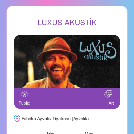
LUXUS AKUSTİK
Public
Art
Fabrika Ayvalık Tiyatrosu (Ayvalık)
May
May