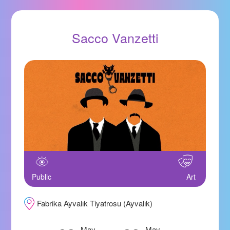
Sacco Vanzetti
Public
Art
Fabrika Ayvalık Tiyatrosu (Ayvalık)
May
May