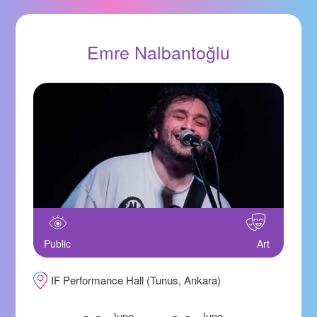
Emre Nalbantoğlu
Public
Art
IF Performance Hall (Tunus, Ankara)
June
June