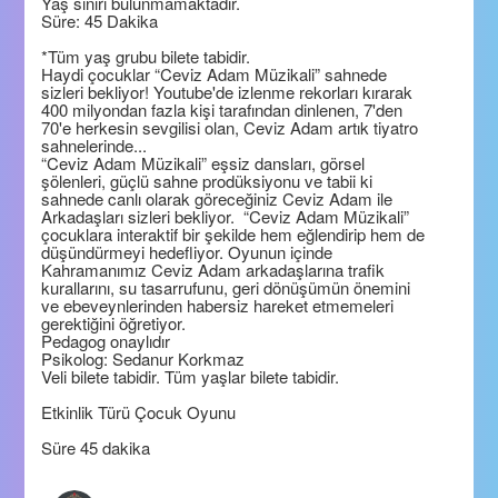
Yaş sınırı bulunmamaktadır.
Süre: 45 Dakika
*Tüm yaş grubu bilete tabidir.
Haydi çocuklar “Ceviz Adam Müzikali” sahnede
sizleri bekliyor! Youtube'de izlenme rekorları kırarak
400 milyondan fazla kişi tarafından dinlenen, 7'den
70'e herkesin sevgilisi olan, Ceviz Adam artık tiyatro
sahnelerinde...
“Ceviz Adam Müzikali” eşsiz dansları, görsel
şölenleri, güçlü sahne prodüksiyonu ve tabii ki
sahnede canlı olarak göreceğiniz Ceviz Adam ile
Arkadaşları sizleri bekliyor. “Ceviz Adam Müzikali”
çocuklara interaktif bir şekilde hem eğlendirip hem de
düşündürmeyi hedefliyor. Oyunun içinde
Kahramanımız Ceviz Adam arkadaşlarına trafik
kurallarını, su tasarrufunu, geri dönüşümün önemini
ve ebeveynlerinden habersiz hareket etmemeleri
gerektiğini öğretiyor.
Pedagog onaylıdır
Psikolog: Sedanur Korkmaz
Veli bilete tabidir. Tüm yaşlar bilete tabidir.
Etkinlik Türü Çocuk Oyunu
Süre 45 dakika