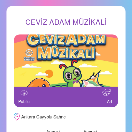
CEVİZ ADAM MÜZİKALİ
Public
Art
Ankara Çayyolu Sahne
August
August