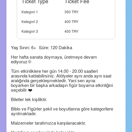
Ticket Type
Ticket Fee
Kategori 1
350 TRY
Kategori 2
400 TRY
Kategori 3
450 TRY
Yaş Sınırı: 6+ Süre: 120 Dakika
Her hafta sanata doymaya, üretmeye devam
ediyoruz🌞
Tüm etkinliklere her gün 14.00 - 20.00 saatleri
arasında katılabilirsiniz. Atölyeler aynı anda aynı saat
aralığında gerçekleşmektedir. Yani sen ayna
boyarken bir başka arkadaşın figür boyama etkinliğini
seçebilir ❤️
Biletler tek kişiliktir.
Biblo ve Figürler şekil ve boyutlarına göre kategorilere
ayrılmaktadır.
Malzemeler tarafımızca karşılanacaktır.