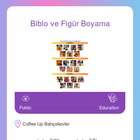
Biblo ve Figür Boyama
Public
Education
Coffee Up Bahçelievler
June
July