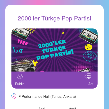
2000’ler Türkçe Pop Partisi
Public
Art
IF Performance Hall (Tunus, Ankara)
April
April