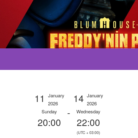
11
14
January
January
2026
2026
-
Sunday
Wednesday
20:00
22:00
(UTC + 03:00)