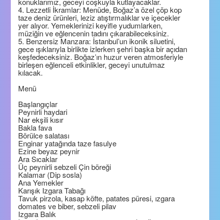
konuklarımız, geceyi coşkuyla kutlayacaklar.
4. Lezzetli İkramlar: Menüde, Boğaz’a özel çöp kop
taze deniz ürünleri, leziz atıştırmalıklar ve içecekler
yer alıyor. Yemeklerinizi keyifle yudumlarken,
müziğin ve eğlencenin tadını çıkarabileceksiniz.
5. Benzersiz Manzara: İstanbul’un ikonik siluetini,
gece ışıklarıyla birlikte izlerken şehri başka bir açıdan
keşfedeceksiniz. Boğaz’ın huzur veren atmosferiyle
birleşen eğlenceli etkinlikler, geceyi unutulmaz
kılacak.
Menü
Başlangıçlar
Peynirli haydari
Nar ekşili kısır
Bakla fava
Börülce salatası
Enginar yatağında taze fasulye
Ezine beyaz peynir
Ara Sıcaklar
Üç peynirli sebzeli Çin böreği
Kalamar (Dip sosla)
Ana Yemekler
Karışık Izgara Tabağı
Tavuk pirzola, kasap köfte, patates püresi, ızgara
domates ve biber, sebzeli pilav
Izgara Balık