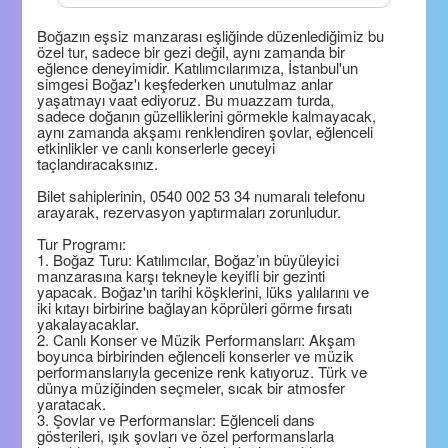
Boğazın eşsiz manzarası eşliğinde düzenlediğimiz bu
özel tur, sadece bir gezi değil, aynı zamanda bir
eğlence deneyimidir. Katılımcılarımıza, İstanbul'un
simgesi Boğaz'ı keşfederken unutulmaz anlar
yaşatmayı vaat ediyoruz. Bu muazzam turda,
sadece doğanın güzelliklerini görmekle kalmayacak,
aynı zamanda akşamı renklendiren şovlar, eğlenceli
etkinlikler ve canlı konserlerle geceyi
taçlandıracaksınız.
Bilet sahiplerinin, 0540 002 53 34 numaralı telefonu
arayarak, rezervasyon yaptırmaları zorunludur.
Tur Programı:
1. Boğaz Turu: Katılımcılar, Boğaz’ın büyüleyici
manzarasına karşı tekneyle keyifli bir gezinti
yapacak. Boğaz'ın tarihi köşklerini, lüks yalılarını ve
iki kıtayı birbirine bağlayan köprüleri görme fırsatı
yakalayacaklar.
2. Canlı Konser ve Müzik Performansları: Akşam
boyunca birbirinden eğlenceli konserler ve müzik
performanslarıyla gecenize renk katıyoruz. Türk ve
dünya müziğinden seçmeler, sıcak bir atmosfer
yaratacak.
3. Şovlar ve Performanslar: Eğlenceli dans
gösterileri, ışık şovları ve özel performanslarla