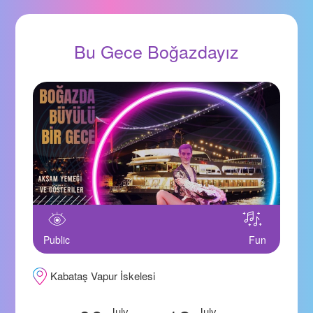
Bu Gece Boğazdayız
Public
Fun
Kabataş Vapur İskelesi
July
July