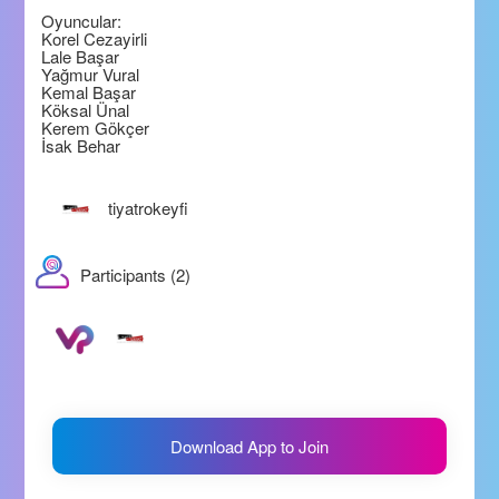
Oyuncular:
Korel Cezayirli
Lale Başar
Yağmur Vural
Kemal Başar
Köksal Ünal
Kerem Gökçer
İsak Behar
tiyatrokeyfi
Participants (2)
Download App to Join