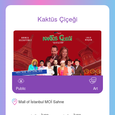
Kaktüs Çiçeği
Public
Art
Mall of İstanbul MOİ Sahne
June
June