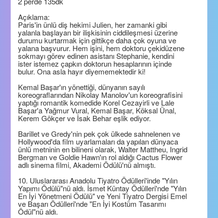
2 perde 135dk
Açıklama:
Paris'in ünlü diş hekimi Julien, her zamanki gibi
yalanla başlayan bir ilişkisinin ciddileşmesi üzerine
durumu kurtarmak için gittikçe daha çok oyuna ve
yalana başvurur. Hem işini, hem doktoru çekidüzene
sokmayı görev edinen asistanı Stephanie, kendini
ister istemez çapkın doktorun hesaplarının içinde
bulur. Ona asla hayır diyememektedir ki!
Kemal Başar'ın yönettiği, dünyanın sayılı
koreograflarından Nikolay Manolov'un koreografisini
yaptığı romantik komedide Korel Cezayirli ve Lale
Başar'a Yağmur Vural, Kemal Başar, Köksal Ünal,
Kerem Gökçer ve İsak Behar eşlik ediyor.
Barillet ve Gredy'nin pek çok ülkede sahnelenen ve
Hollywood'da film uyarlamaları da yapılan dünyaca
ünlü metninin en bilineni olarak, Walter Mattheu, Ingrid
Bergman ve Goldie Hawn'ın rol aldığı Cactus Flower
adlı sinema filmi, Akademi Ödülü'nü almıştı.
10. Uluslararası Anadolu Tiyatro Ödülleri'inde "Yılın
Yapımı Ödülü"nü aldı. İsmet Küntay Ödülleri'nde "Yılın
En İyi Yönetmeni Ödülü" ve Yeni Tiyatro Dergisi Emel
ve Başarı Ödülleri'nde "En İyi Kostüm Tasarımı
Ödül"nü aldı.