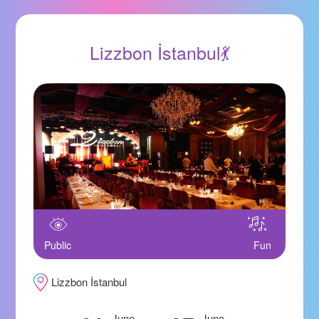
Lizzbon İstanbul💃
Public
Fun
Lizzbon İstanbul
June
June