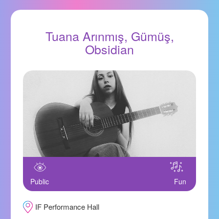
Tuana Arınmış, Gümüş,
Obsidian
Public
Fun
IF Performance Hall