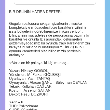
BİR DELİNİN HATIRA DEFTERİ
Gogolun paltosuna sıkışan şizofrenin , maske
kompleksiyle mücadelesi bize karakterin zihninin
ıssız bölgelerini görebilmemize imkan veriyor .
Bilinçaltının mücadelesinde personasına bağımlı bir
karakter ve onunla ID’i arasındaki çekişmeleri
gözlemleyeceğimiz bu oyunda trajik karakterimizin
hikayesini sizlerle buluşturuyoruz . İki kişilik bu
oyunun karakterleri bize bilincimizin perdesini
aralatıyor.
✨Var olan bir paltoya iki kişi muhtaç...
Yazan: Nikolay GOGOL
Yönetmen: M. Furkan GÖLBAŞI
Uyarlayan: Yasir TANTAŞ
Oynayanlar: Atacan ŞANLI , Süleyman CEYLAN
Teknik: Kutluhan ÇAĞLAR
Kostüm: Ayşenur ŞAHAN
Dekor: Resul BOZKURT
YAŞ: +16
TÜR: Psikodrama
SÜRE: 90 dakika