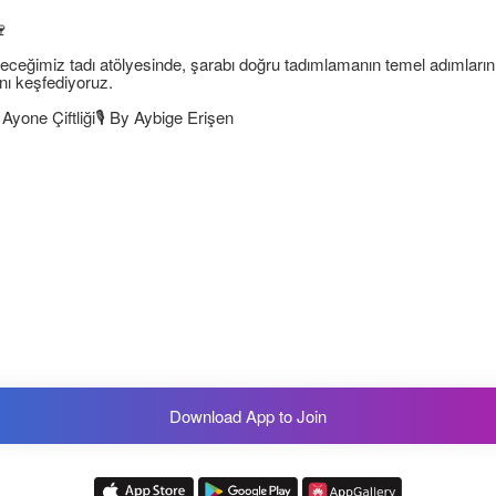
🍷
ğimiz tadı atölyesinde, şarabı doğru tadımlamanın temel adımlarını öğ
nı keşfediyoruz.
yone Çiftliği🎙️ By Aybige Erişen
Download App to Join