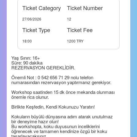
Ticket Category
Ticket Number
27/06/2026
12
Ticket Type
Ticket Fee
18:00
1200 TRY
Yaş Sınırı: 16+
Süre: 90 dakika
REZERVASYON GEREKLİDİR.
Önemli Not : 0 542 656 71 29 nolu telefon
numarasından rezervasyon yaptırmanız gerekiyor.
Workshop saatinden 15 dk önce mekanda olunması
önemle rica olunur.
Birlikte Keşfedin, Kendi Kokunuzu Yaratın!
Kokuların büyülü dünyasına adım atarak unutulmaz
bir deneyime hazır olun!
Bu workshopta, koku duyusunun inceliklerini
öğrenecek ve tamamen kendinize özgü bir koku
tasarlayacaksınız.