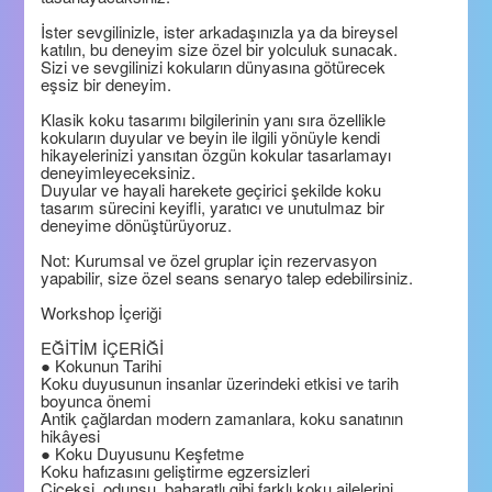
İster sevgilinizle, ister arkadaşınızla ya da bireysel
katılın, bu deneyim size özel bir yolculuk sunacak.
Sizi ve sevgilinizi kokuların dünyasına götürecek
eşsiz bir deneyim.
Klasik koku tasarımı bilgilerinin yanı sıra özellikle
kokuların duyular ve beyin ile ilgili yönüyle kendi
hikayelerinizi yansıtan özgün kokular tasarlamayı
deneyimleyeceksiniz.
Duyular ve hayali harekete geçirici şekilde koku
tasarım sürecini keyifli, yaratıcı ve unutulmaz bir
deneyime dönüştürüyoruz.
Not: Kurumsal ve özel gruplar için rezervasyon
yapabilir, size özel seans senaryo talep edebilirsiniz.
Workshop İçeriği
EĞİTİM İÇERİĞİ
● Kokunun Tarihi
Koku duyusunun insanlar üzerindeki etkisi ve tarih
boyunca önemi
Antik çağlardan modern zamanlara, koku sanatının
hikâyesi
● Koku Duyusunu Keşfetme
Koku hafızasını geliştirme egzersizleri
Çiçeksi, odunsu, baharatlı gibi farklı koku ailelerini