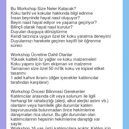
Bu Workshop Size Neler Katacak?
Koku tarihi ve kokular hakkında bilgi edinme
İnsan beyninde hayal nasıl oluşuyor?
Beyin nasıl hayal ediyor ve yaşama geçiriyor?
Bilinçli olarak hayal nasıl kurulur?
Duyuları duyguya dönüştürme
Kendi tarzınıza uygun özel bir koku yaratma deneyimi
Duyularınızı harekete geçiren keyifli bir öğrenme
süreci
Workshop Ücretine Dahil Olanlar
Yüksek kaliteli öz yağlar ve koku malzemeleri
Koku yapımı için tüm ekipman ve malzeme
Tamamen size özel 50 ml’lik koku ve kişisel etiket
tasarımı
1 adet kahve ikramı (diğer içecekler katılımcılar
tarafından karşılanır)
Workshop Öncesi Bilinmesi Gerekenler
Katılımcılar arasında cilt veya solunum ile ilgili
herhangi bir rahatsızlığı (alerji, alkol alerjisi astım vb.)
olanların veya hamilelik gibi durumlar katılım
başvurusunda bulunmadan önce hekimlerine
danışmaları rica olunur. Bu gibi durumları olan
katılımcılarının hepsinin hekimlerine danıştığı var
sayılır.
Workshop 16 yaş üstü katılımcılara açıktır. Katılım için