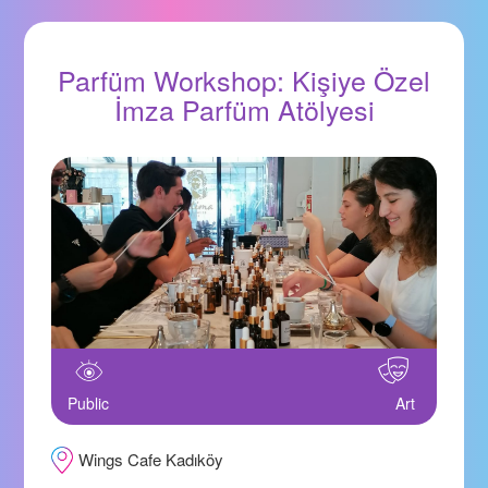
Parfüm Workshop: Kişiye Özel
İmza Parfüm Atölyesi
Public
Art
Wings Cafe Kadıköy