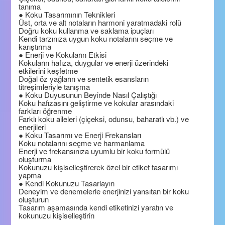
tanıma
● Koku Tasarımının Teknikleri
Üst, orta ve alt notaların harmoni yaratmadaki rolü
Doğru koku kullanma ve saklama ipuçları
Kendi tarzınıza uygun koku notalarını seçme ve
karıştırma
● Enerji ve Kokuların Etkisi
Kokuların hafıza, duygular ve enerji üzerindeki
etkilerini keşfetme
Doğal öz yağların ve sentetik esansların
titreşimleriyle tanışma
● Koku Duyusunun Beyinde Nasıl Çalıştığı
Koku hafızasını geliştirme ve kokular arasındaki
farkları öğrenme
Farklı koku aileleri (çiçeksi, odunsu, baharatlı vb.) ve
enerjileri
● Koku Tasarımı ve Enerji Frekansları
Koku notalarını seçme ve harmanlama
Enerji ve frekansınıza uyumlu bir koku formülü
oluşturma
Kokunuzu kişiselleştirerek özel bir etiket tasarımı
yapma
● Kendi Kokunuzu Tasarlayın
Deneyim ve denemelerle enerjinizi yansıtan bir koku
oluşturun
Tasarım aşamasında kendi etiketinizi yaratın ve
kokunuzu kişiselleştirin