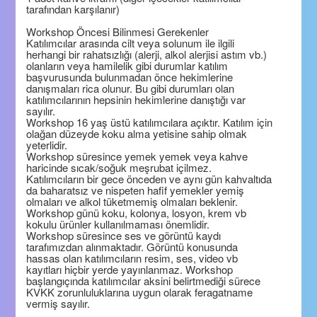
tarafından karşılanır)
Workshop Öncesi Bilinmesi Gerekenler
Katılımcılar arasında cilt veya solunum ile ilgili
herhangi bir rahatsızlığı (alerji, alkol alerjisi astım vb.)
olanların veya hamilelik gibi durumlar katılım
başvurusunda bulunmadan önce hekimlerine
danışmaları rica olunur. Bu gibi durumları olan
katılımcılarının hepsinin hekimlerine danıştığı var
sayılır.
Workshop 16 yaş üstü katılımcılara açıktır. Katılım için
olağan düzeyde koku alma yetisine sahip olmak
yeterlidir.
Workshop süresince yemek yemek veya kahve
haricinde sıcak/soğuk meşrubat içilmez.
Katılımcıların bir gece önceden ve aynı gün kahvaltıda
da baharatsız ve nispeten hafif yemekler yemiş
olmaları ve alkol tüketmemiş olmaları beklenir.
Workshop günü koku, kolonya, losyon, krem vb
kokulu ürünler kullanılmaması önemlidir.
Workshop süresince ses ve görüntü kaydı
tarafımızdan alınmaktadır. Görüntü konusunda
hassas olan katılımcıların resim, ses, video vb
kayıtları hiçbir yerde yayınlanmaz. Workshop
başlangıçında katılımcılar aksini belirtmediği sürece
KVKK zorunluluklarına uygun olarak feragatname
vermiş sayılır.