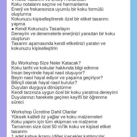
Koku notalarını seçme ve harmanlama
Enerji ve frekansınıza uyumlu bir koku formülü
oluşturma
Kokunuzu kişiselleştirerek özel bir etiket tasarımı
yapma
● Kendi Kokunuzu Tasarlayın
Deneyim ve denemelerle enerjinizi yansıtan bir koku
oluşturun
Tasarım aşamasında kendi etiketinizi yaratın ve
kokunuzu kişiselleştirin
Bu Workshop Size Neler Katacak?
Koku tarihi ve kokular hakkında bilgi edinme
İnsan beyninde hayal nasıl oluşuyor?
Beyin nasıl hayal ediyor ve yaşama geçiriyor?
Bilinçli olarak hayal nasıl kurulur?
Duyuları duyguya dönüştürme
Kendi tarzınıza uygun özel bir koku yaratma deneyimi
Duyularınızı harekete geçiren keyifli bir öğrenme
süreci
Workshop Ücretine Dahil Olanlar
Yüksek kaliteli öz yağlar ve koku malzemeleri
Koku yapımı için tüm ekipman ve malzeme
Tamamen size özel 50 ml’lik koku ve kişisel etiket
tasarımı
1 adet kahve ikramı (diğer içecekler katılımcılar