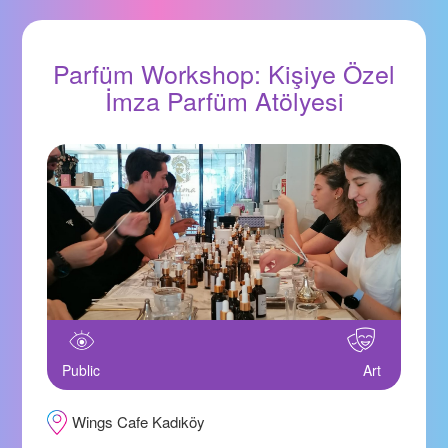
Parfüm Workshop: Kişiye Özel
İmza Parfüm Atölyesi
Public
Art
Wings Cafe Kadıköy