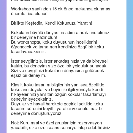
Workshop saatinden 15 dk önce mekanda olunması
önemle rica olunur.
Birlikte Keşfedin, Kendi Kokunuzu Yaratın!
Kokuların büyülü dünyasına adım atarak unutulmaz
bir deneyime hazır olun!
Bu workshopta, koku duyusunun inceliklerini
öğrenecek ve tamamen kendinize özgü bir koku
tasarlayacaksınız.
İster sevgilinizle, ister arkadaşınızla ya da bireysel
katılın, bu deneyim size özel bir yolculuk sunacak.
Sizi ve sevgilinizi kokuların dünyasına götürecek
eşsiz bir deneyim.
Klasik koku tasarımı bilgilerinin yanı sıra özellikle
kokuların duyular ve beyin ile ilgili yönüyle kendi
hikayelerinizi yansıtan özgün kokular tasarlamayı
deneyimleyeceksiniz.
Duyular ve hayali harekete geçirici şekilde koku
tasarım sürecini keyifli, yaratıcı ve unutulmaz bir
deneyime dönüştürüyoruz.
Not: Kurumsal ve özel gruplar için rezervasyon
yapabilir, size özel seans senaryo talep edebilirsiniz.