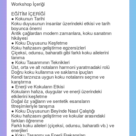
Workshop İçeriği
EĞİTİM İÇERİĞİ
● Kokunun Tarihi
Koku duyusunun insanlar üzerindeki etkisi ve tarih
boyunca önemi
Antik çağlardan modern zamanlara, koku sanatının
hikâyesi
● Koku Duyusunu Keşfetme
Koku hafızasını geliştirme egzersizleri
Çiçeksi, odunsu, baharatlı gibi farklı koku ailelerini
tanıma
● Koku Tasarımının Teknikleri
Üst, orta ve alt notaların harmoni yaratmadaki rolü
Doğru koku kullanma ve saklama ipuçları
Kendi tarzınıza uygun koku notalarını seçme ve
karıştırma
● Enerji ve Kokuların Etkisi
Kokuların hafıza, duygular ve enerji üzerindeki
etkilerini keşfetme
Doğal öz yağların ve sentetik esansların
titreşimleriyle tanışma
● Koku Duyusunun Beyinde Nasıl Çalıştığı
Koku hafızasını geliştirme ve kokular arasındaki
farkları öğrenme
Farklı koku aileleri (çiçeksi, odunsu, baharatlı vb.) ve
enerjileri
● Koku Tasarımı ve Enerji Frekansları