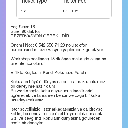
Ticket Type
Ticket Fee
16:00
1200 TRY
Yaş Sınırı: 16+
Süre: 90 dakika
REZERVASYON GEREKLİDİR.
Önemli Not : 0 542 656 71 29 nolu telefon
numarasından rezervasyon yaptırmanız gerekiyor.
Workshop saatinden 15 dk önce mekanda olunması
önemle rica olunur.
Birlikte Keşfedin, Kendi Kokunuzu Yaratın!
Kokuların büyülü dünyasına adım atarak unutulmaz
bir deneyime hazır olun!
Bu workshopta, koku duyusunun inceliklerini
öğrenecek ve tamamen kendinize özgü bir koku
tasarlayacaksınız.
İster sevgilinizle, ister arkadaşınızla ya da bireysel
katılın, bu deneyim size özel bir yolculuk sunacak.
Sizi ve sevgilinizi kokuların dünyasına götürecek
eşsiz bir deneyim.