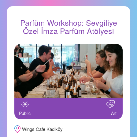
Parfüm Workshop: Sevgiliye
Özel İmza Parfüm Atölyesi
Public
Art
Wings Cafe Kadıköy