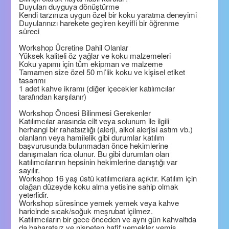
Duyuları duyguya dönüştürme
Kendi tarzınıza uygun özel bir koku yaratma deneyimi
Duyularınızı harekete geçiren keyifli bir öğrenme
süreci
Workshop Ücretine Dahil Olanlar
Yüksek kaliteli öz yağlar ve koku malzemeleri
Koku yapımı için tüm ekipman ve malzeme
Tamamen size özel 50 ml’lik koku ve kişisel etiket
tasarımı
1 adet kahve ikramı (diğer içecekler katılımcılar
tarafından karşılanır)
Workshop Öncesi Bilinmesi Gerekenler
Katılımcılar arasında cilt veya solunum ile ilgili
herhangi bir rahatsızlığı (alerji, alkol alerjisi astım vb.)
olanların veya hamilelik gibi durumlar katılım
başvurusunda bulunmadan önce hekimlerine
danışmaları rica olunur. Bu gibi durumları olan
katılımcılarının hepsinin hekimlerine danıştığı var
sayılır.
Workshop 16 yaş üstü katılımcılara açıktır. Katılım için
olağan düzeyde koku alma yetisine sahip olmak
yeterlidir.
Workshop süresince yemek yemek veya kahve
haricinde sıcak/soğuk meşrubat içilmez.
Katılımcıların bir gece önceden ve aynı gün kahvaltıda
da baharatsız ve nispeten hafif yemekler yemiş