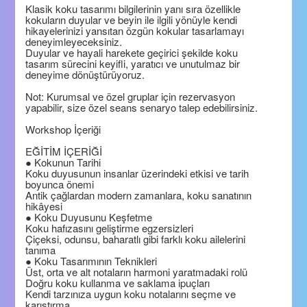
Klasik koku tasarımı bilgilerinin yanı sıra özellikle
kokuların duyular ve beyin ile ilgili yönüyle kendi
hikayelerinizi yansıtan özgün kokular tasarlamayı
deneyimleyeceksiniz.
Duyular ve hayali harekete geçirici şekilde koku
tasarım sürecini keyifli, yaratıcı ve unutulmaz bir
deneyime dönüştürüyoruz.
Not: Kurumsal ve özel gruplar için rezervasyon
yapabilir, size özel seans senaryo talep edebilirsiniz.
Workshop İçeriği
EĞİTİM İÇERİĞİ
● Kokunun Tarihi
Koku duyusunun insanlar üzerindeki etkisi ve tarih
boyunca önemi
Antik çağlardan modern zamanlara, koku sanatının
hikâyesi
● Koku Duyusunu Keşfetme
Koku hafızasını geliştirme egzersizleri
Çiçeksi, odunsu, baharatlı gibi farklı koku ailelerini
tanıma
● Koku Tasarımının Teknikleri
Üst, orta ve alt notaların harmoni yaratmadaki rolü
Doğru koku kullanma ve saklama ipuçları
Kendi tarzınıza uygun koku notalarını seçme ve
karıştırma