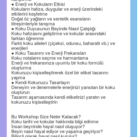
● Enerji ve Kokuların Etkisi
Kokuların hafıza, duygular ve enerji üzerindeki
etkilerini keşfetme
Doğal öz yağların ve sentetik esansların
titreşimleriyle tanışma
● Koku Duyusunun Beyinde Nasıl Çalıştığı
Koku hafızasını geliştirme ve kokular arasındaki
farkları öğrenme
Farklı koku aileleri (çiçeksi, odunsu, baharatlı vb.) ve
enerjileri
● Koku Tasarımı ve Enerji Frekansları
Koku notalarını seçme ve harmanlama
Enerji ve frekansınıza uyumlu bir koku formülü
oluşturma
Kokunuzu kişiselleştirerek özel bir etiket tasarımı
yapma
● Kendi Kokunuzu Tasarlayın
Deneyim ve denemelerle enerjinizi yansıtan bir koku
oluşturun
Tasarım aşamasında kendi etiketinizi yaratın ve
kokunuzu kişiselleştirin
Bu Workshop Size Neler Katacak?
Koku tarihi ve kokular hakkında bilgi edinme
İnsan beyninde hayal nasıl oluşuyor?
Beyin nasıl hayal ediyor ve yaşama geçiriyor?
Bilinçli olarak hayal nasıl kurulur?