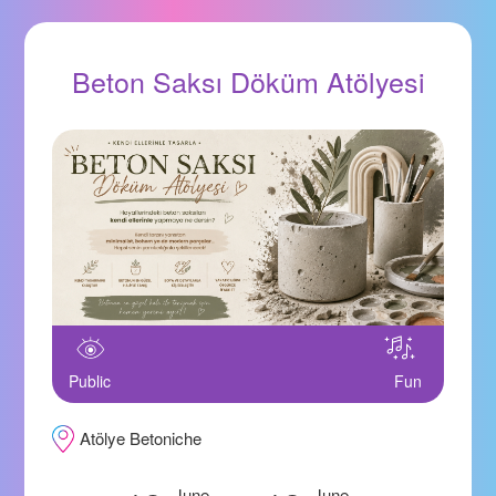
Beton Saksı Döküm Atölyesi
Public
Fun
Atölye Betoniche
June
June