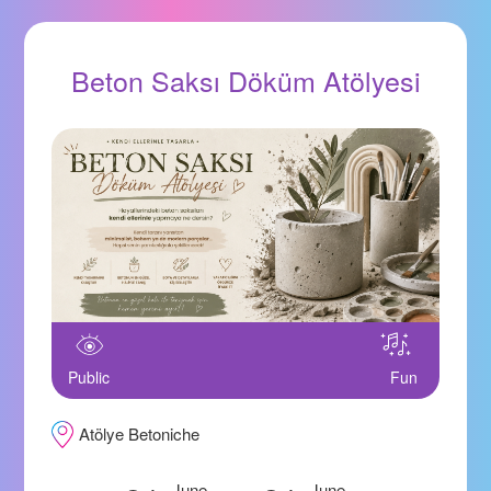
Beton Saksı Döküm Atölyesi
Public
Fun
Atölye Betoniche
June
June