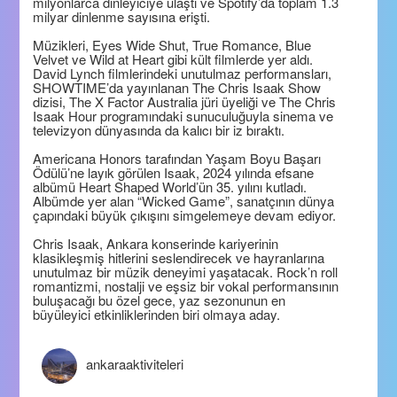
milyonlarca dinleyiciye ulaştı ve Spotify’da toplam 1.3
milyar dinlenme sayısına erişti.
Müzikleri, Eyes Wide Shut, True Romance, Blue
Velvet ve Wild at Heart gibi kült filmlerde yer aldı.
David Lynch filmlerindeki unutulmaz performansları,
SHOWTIME’da yayınlanan The Chris Isaak Show
dizisi, The X Factor Australia jüri üyeliği ve The Chris
Isaak Hour programındaki sunuculuğuyla sinema ve
televizyon dünyasında da kalıcı bir iz bıraktı.
Americana Honors tarafından Yaşam Boyu Başarı
Ödülü’ne layık görülen Isaak, 2024 yılında efsane
albümü Heart Shaped World’ün 35. yılını kutladı.
Albümde yer alan “Wicked Game”, sanatçının dünya
çapındaki büyük çıkışını simgelemeye devam ediyor.
Chris Isaak, Ankara konserinde kariyerinin
klasikleşmiş hitlerini seslendirecek ve hayranlarına
unutulmaz bir müzik deneyimi yaşatacak. Rock’n roll
romantizmi, nostalji ve eşsiz bir vokal performansının
buluşacağı bu özel gece, yaz sezonunun en
büyüleyici etkinliklerinden biri olmaya aday.
ankaraaktiviteleri