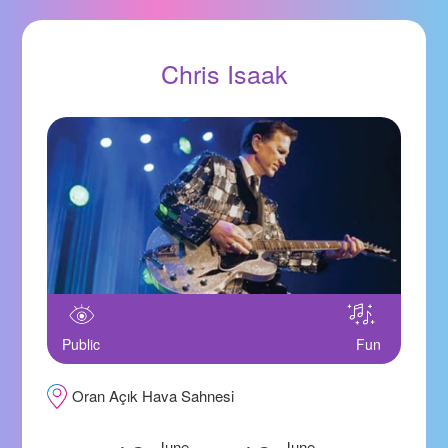
Chris Isaak
Public
Fun
Oran Açık Hava Sahnesi
June
June