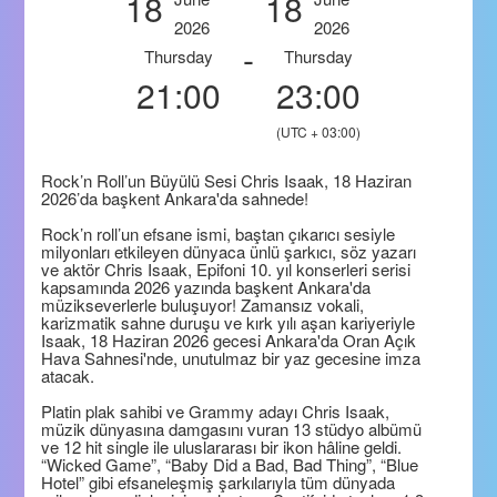
18
18
2026
2026
-
Thursday
Thursday
21:00
23:00
(UTC + 03:00)
Rock’n Roll’un Büyülü Sesi Chris Isaak, 18 Haziran
2026’da başkent Ankara'da sahnede!
Rock’n roll’un efsane ismi, baştan çıkarıcı sesiyle
milyonları etkileyen dünyaca ünlü şarkıcı, söz yazarı
ve aktör Chris Isaak, Epifoni 10. yıl konserleri serisi
kapsamında 2026 yazında başkent Ankara'da
müzikseverlerle buluşuyor! Zamansız vokali,
karizmatik sahne duruşu ve kırk yılı aşan kariyeriyle
Isaak, 18 Haziran 2026 gecesi Ankara'da Oran Açık
Hava Sahnesi'nde, unutulmaz bir yaz gecesine imza
atacak.
Platin plak sahibi ve Grammy adayı Chris Isaak,
müzik dünyasına damgasını vuran 13 stüdyo albümü
ve 12 hit single ile uluslararası bir ikon hâline geldi.
“Wicked Game”, “Baby Did a Bad, Bad Thing”, “Blue
Hotel” gibi efsaneleşmiş şarkılarıyla tüm dünyada