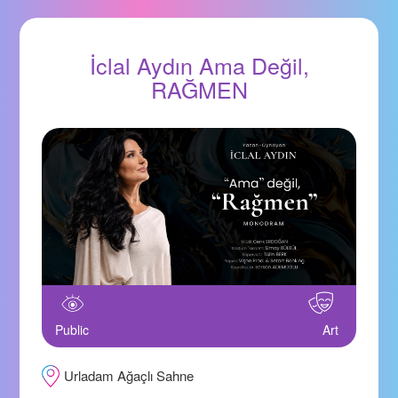
İclal Aydın Ama Değil,
RAĞMEN
Public
Art
Urladam Ağaçlı Sahne