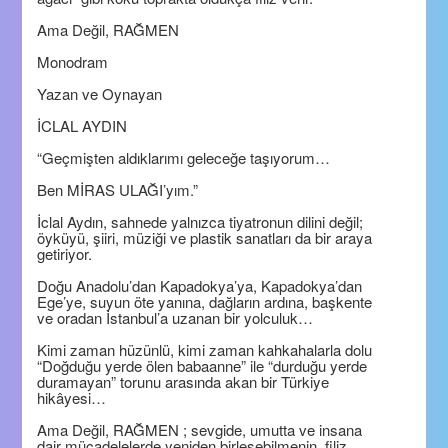
Ama Değil, RAĞMEN
Monodram
Yazan ve Oynayan
İCLAL AYDIN
“Geçmişten aldıklarımı geleceğe taşıyorum…
Ben MİRAS ULAĞI’yım.”
İclal Aydın, sahnede yalnızca tiyatronun dilini değil;
öyküyü, şiiri, müziği ve plastik sanatları da bir araya
getiriyor.
Doğu Anadolu’dan Kapadokya’ya, Kapadokya’dan
Ege’ye, suyun öte yanına, dağların ardına, başkente
ve oradan İstanbul’a uzanan bir yolculuk…
Kimi zaman hüzünlü, kimi zaman kahkahalarla dolu
“Doğduğu yerde ölen babaanne” ile “durduğu yerde
duramayan” torunu arasında akan bir Türkiye
hikâyesi…
Ama Değil, RAĞMEN ; sevgide, umutta ve insana
dair mücadelelerde yeniden birleşebilmenin, filiz