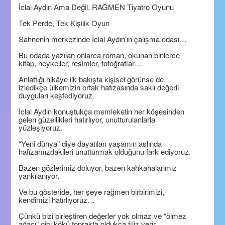
İclal Aydın Ama Değil, RAĞMEN Tiyatro Oyunu
Tek Perde, Tek Kişilik Oyun
Sahnenin merkezinde İclal Aydın’ın çalışma odası…
Bu odada yazılan onlarca roman, okunan binlerce
kitap, heykeller, resimler, fotoğraflar…
Anlattığı hikâye ilk bakışta kişisel görünse de,
izledikçe ülkemizin ortak hafızasında saklı değerli
duyguları keşfediyoruz.
İclal Aydın konuştukça memleketin her köşesinden
gelen güzellikleri hatırlıyor, unutturulanlarla
yüzleşiyoruz.
“Yeni dünya” diye dayatılan yaşamın aslında
hafızamızdakileri unutturmak olduğunu fark ediyoruz.
Bazen gözlerimiz doluyor, bazen kahkahalarımız
yankılanıyor.
Ve bu gösteride, her şeye rağmen birbirimizi,
kendimizi hatırlıyoruz…
Çünkü bizi birleştiren değerler yok olmaz ve “ölmez
ağacı” gibi kökü toprakta oldukça filiz verir.