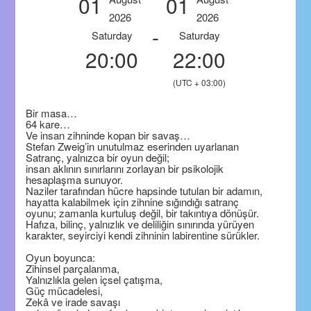
01
01
2026
2026
-
Saturday
Saturday
20:00
22:00
(UTC + 03:00)
Bir masa…
64 kare…
Ve insan zihninde kopan bir savaş…
Stefan Zweig’in unutulmaz eserinden uyarlanan
Satranç, yalnızca bir oyun değil;
insan aklının sınırlarını zorlayan bir psikolojik
hesaplaşma sunuyor.
Naziler tarafından hücre hapsinde tutulan bir adamın,
hayatta kalabilmek için zihnine sığındığı satranç
oyunu; zamanla kurtuluş değil, bir takıntıya dönüşür.
Hafıza, bilinç, yalnızlık ve deliliğin sınırında yürüyen
karakter, seyirciyi kendi zihninin labirentine sürükler.
Oyun boyunca:
Zihinsel parçalanma,
Yalnızlıkla gelen içsel çatışma,
Güç mücadelesi,
Zekâ ve irade savaşı