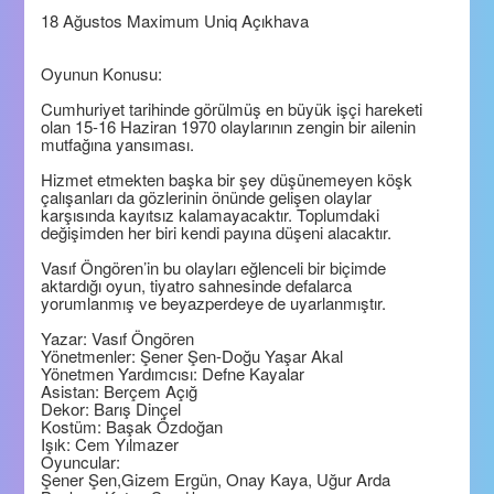
18 Ağustos Maximum Uniq Açıkhava
Oyunun Konusu:
Cumhuriyet tarihinde görülmüş en büyük işçi hareketi
olan 15-16 Haziran 1970 olaylarının zengin bir ailenin
mutfağına yansıması.
Hizmet etmekten başka bir şey düşünemeyen köşk
çalışanları da gözlerinin önünde gelişen olaylar
karşısında kayıtsız kalamayacaktır. Toplumdaki
değişimden her biri kendi payına düşeni alacaktır.
Vasıf Öngören’in bu olayları eğlenceli bir biçimde
aktardığı oyun, tiyatro sahnesinde defalarca
yorumlanmış ve beyazperdeye de uyarlanmıştır.
Yazar: Vasıf Öngören
Yönetmenler: Şener Şen-Doğu Yaşar Akal
Yönetmen Yardımcısı: Defne Kayalar
Asistan: Berçem Açığ
Dekor: Barış Dinçel
Kostüm: Başak Özdoğan
Işık: Cem Yılmazer
Oyuncular:
Şener Şen,Gizem Ergün, Onay Kaya, Uğur Arda