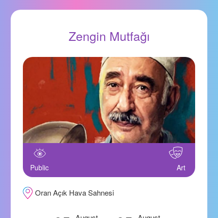
Zengin Mutfağı
Public
Art
Oran Açık Hava Sahnesi
August
August