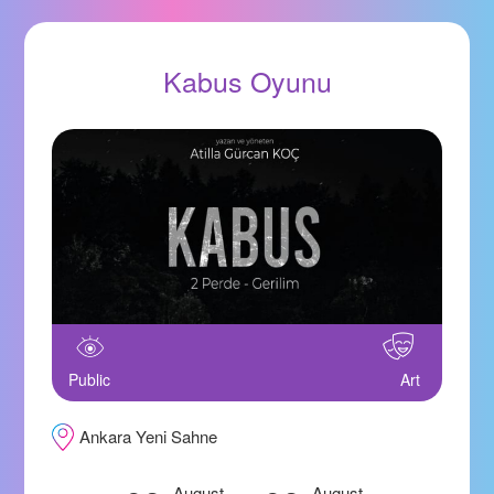
Kabus Oyunu
Public
Art
Ankara Yeni Sahne
August
August