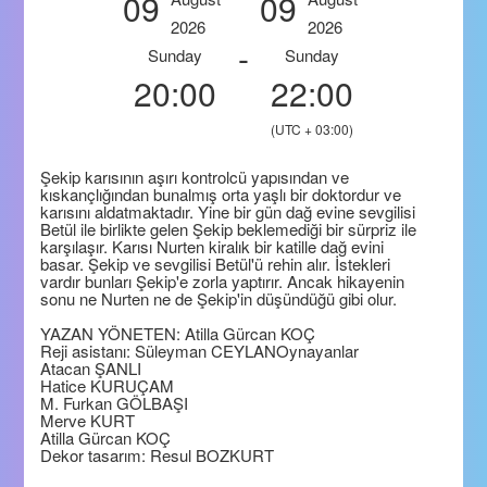
09
09
2026
2026
-
Sunday
Sunday
20:00
22:00
(UTC + 03:00)
Şekip karısının aşırı kontrolcü yapısından ve
kıskançlığından bunalmış orta yaşlı bir doktordur ve
karısını aldatmaktadır. Yine bir gün dağ evine sevgilisi
Betül ile birlikte gelen Şekip beklemediği bir sürpriz ile
karşılaşır. Karısı Nurten kiralık bir katille dağ evini
basar. Şekip ve sevgilisi Betül'ü rehin alır. İstekleri
vardır bunları Şekip'e zorla yaptırır. Ancak hikayenin
sonu ne Nurten ne de Şekip'in düşündüğü gibi olur.
YAZAN YÖNETEN: Atilla Gürcan KOÇ
Reji asistanı: Süleyman CEYLANOynayanlar
Atacan ŞANLI
Hatice KURUÇAM
M. Furkan GÖLBAŞI
Merve KURT
Atilla Gürcan KOÇ
Dekor tasarım: Resul BOZKURT