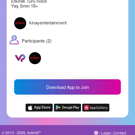
Etkinlik Türü Rock
Yaş Sınırı 18+
kinayentertainment
Participants (2)
Download App to Join
®
© 2013 - 2026, Actividi
Legal
Contact
|
|