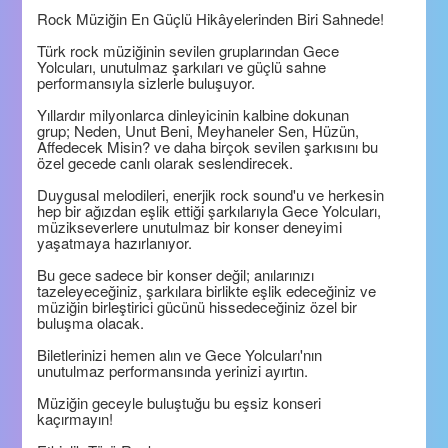
Rock Müziğin En Güçlü Hikâyelerinden Biri Sahnede!
Türk rock müziğinin sevilen gruplarından Gece
Yolcuları, unutulmaz şarkıları ve güçlü sahne
performansıyla sizlerle buluşuyor.
Yıllardır milyonlarca dinleyicinin kalbine dokunan
grup; Neden, Unut Beni, Meyhaneler Sen, Hüzün,
Affedecek Misin? ve daha birçok sevilen şarkısını bu
özel gecede canlı olarak seslendirecek.
Duygusal melodileri, enerjik rock sound'u ve herkesin
hep bir ağızdan eşlik ettiği şarkılarıyla Gece Yolcuları,
müzikseverlere unutulmaz bir konser deneyimi
yaşatmaya hazırlanıyor.
Bu gece sadece bir konser değil; anılarınızı
tazeleyeceğiniz, şarkılara birlikte eşlik edeceğiniz ve
müziğin birleştirici gücünü hissedeceğiniz özel bir
buluşma olacak.
Biletlerinizi hemen alın ve Gece Yolcuları'nın
unutulmaz performansında yerinizi ayırtın.
Müziğin geceyle buluştuğu bu eşsiz konseri
kaçırmayın!