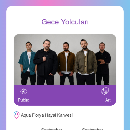
Gece Yolcuları
Public
Art
Aqua Florya Hayal Kahvesi
September
September