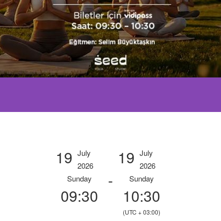
19
19
July
July
2026
2026
-
Sunday
Sunday
09:30
10:30
(UTC + 03:00)