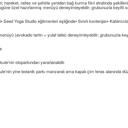
 hareket, nefes ve şehirle yeniden bağ kurma fikri etrafında şekilleni
 bugüne özel hazırlanmış menüyü deneyimleyebilir; grubunuzla keyifli
• Seed Yoga Studio eğitmenleri eşliğinde• Sınırlı kontenjan• Katılımcıl
enüyü (avokado tartin + yulaf latte) deneyimleyebilir; grubunuzla keyi
as
akule'nin otoparkından yararlanabilir.
kule'nin yine botanik parkı manzaralı ama kapalı çim teras alanında düz