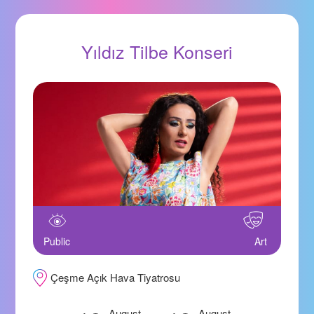
Yıldız Tilbe Konseri
Public
Art
Çeşme Açık Hava Tiyatrosu
August
August