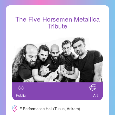
The Five Horsemen Metallica
Tribute
Public
Art
IF Performance Hall (Tunus, Ankara)